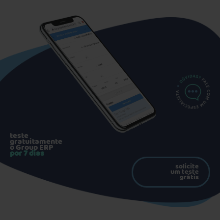
teste
gratuitamente
o Group ERP
por 7 dias
solicite
um teste
grátis