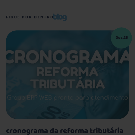
blog
FIQUE POR DENTRO
Dez.25
cronograma da reforma tributária