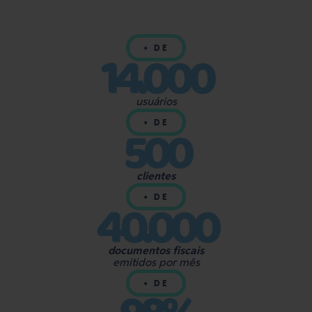
14.000
+ DE
usuários
500
+ DE
clientes
40.000
+ DE
documentos fiscais
emitidos por mês
+ DE