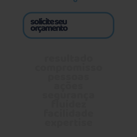
o
solicite seu
orçamento
resultado
compromisso
pessoas
ações
segurança
fluidez
facilidade
expertise