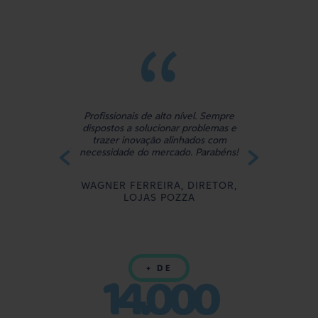
o, qualidade e
Profissionais de alto nível. Sempre
Prestativ
e disposto a
dispostos a solucionar problemas e
atendimento
.
m burocracia!!
trazer inovação alinhados com
intuitivo par
lity timeless of
necessidade do mercado. Parabéns!
port!
MAIKEL CA
WAGNER FERREIRA, DIRETOR,
PANIFICAD
OR, TORRES E
LOJAS POZZA
IÇOS DE
 LTDA
14.000
+ DE