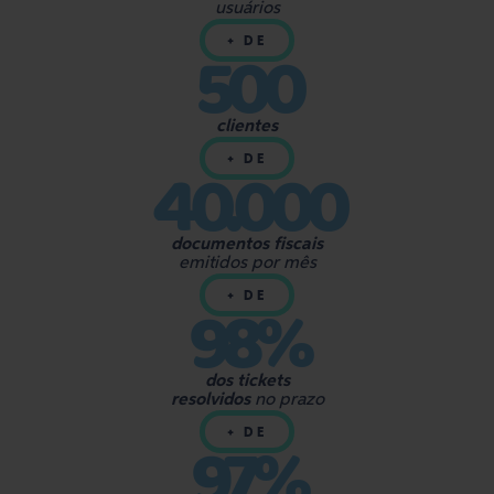
usuários
500
+ DE
clientes
40.000
+ DE
documentos fiscais
emitidos por mês
98%
+ DE
dos tickets
resolvidos
no prazo
97%
+ DE