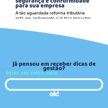
segurança e conformidade
in
para sua empresa
e
Kai
ua
A tão aguardada reforma tributária
sig
está em andamento e já traz impactos
hoj..
sign...
já pensou em receber dicas de
gestão?
DEIXE SEU EMAIL AQUI
ok!