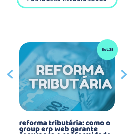
ez.25
Set.25
reforma tributária: como o
o 
group erp web garante
co